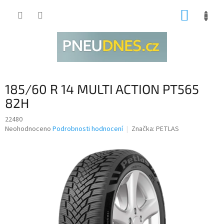
Přejít
NÁKUP
na
obsah
KOŠÍK
185/60 R 14 MULTI ACTION PT565
82H
22480
Průměrné
Neohodnoceno
Podrobnosti hodnocení
Značka:
PETLAS
hodnocení
produktu
je
0,0
z
5
hvězdiček.