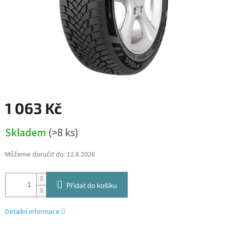
1 063 Kč
Měrná
Skladem
(>8 ks)
cena:
Můžeme doručit do:
12.8.2026
Přidat do košíku
Detailní informace