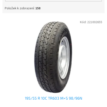
Položek k zobrazení:
158
V
Kód:
221002655
ý
p
i
s
p
r
o
d
u
k
t
ů
195/55 R 10C TR603 M+S 98/96N