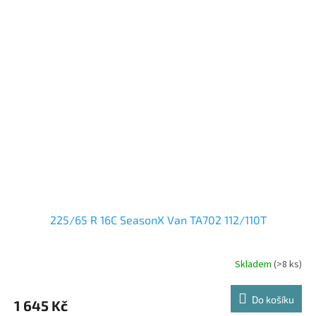
225/65 R 16C SeasonX Van TA702 112/110T
Skladem
(>8 ks)
Do košíku
1 645 Kč