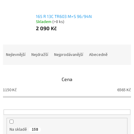
165 R 13C TR603 M+S 96/94N
Skladem
(>8 ks)
2 090 Kč
Ř
a
Nejlevnější
Nejdražší
Nejprodávanější
Abecedně
z
e
n
Cena
í
p
1150
Kč
6565
Kč
r
o
d
u
k
t
Na skladě
158
ů