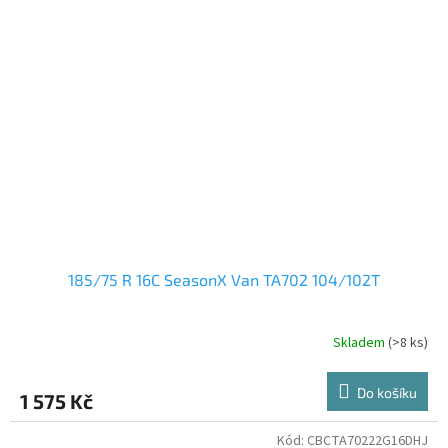
185/75 R 16C SeasonX Van TA702 104/102T
Skladem
(>8 ks)
Do košíku
1 575 Kč
Kód:
CBCTA70222G16DHJ