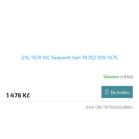
215/70 R 15C SeasonX Van TA702 109/107S
Skladem
(>8 ks)
Do košíku
1 476 Kč
Kód:
CBCTA70221G16DHJ