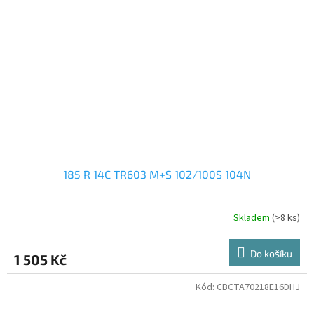
185 R 14C TR603 M+S 102/100S 104N
Skladem
(>8 ks)
Do košíku
1 505 Kč
Kód:
CBCTA70218E16DHJ