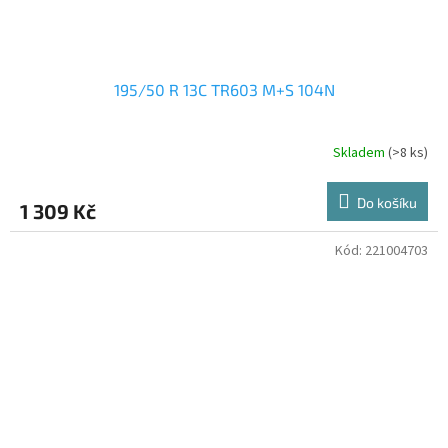
195/50 R 13C TR603 M+S 104N
Skladem
(>8 ks)
Do košíku
1 309 Kč
Kód:
221004703