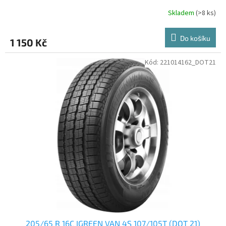
Skladem
(>8 ks)
Do košíku
1 150 Kč
Kód:
221014162_DOT21
205/65 R 16C IGREEN VAN 4S 107/105T (DOT 21)