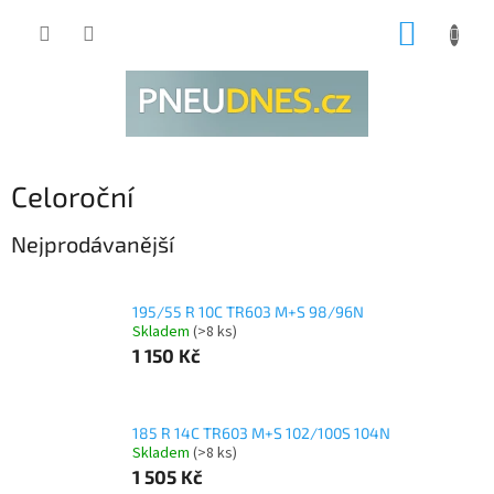
Přejít
NÁKUP
na
obsah
KOŠÍK
Celoroční
Nejprodávanější
195/55 R 10C TR603 M+S 98/96N
Skladem
(>8 ks)
1 150 Kč
185 R 14C TR603 M+S 102/100S 104N
Skladem
(>8 ks)
1 505 Kč