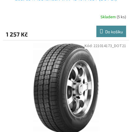
Skladem
(5 ks)
Do košíku
1 257 Kč
Kód:
221014173_DOT21