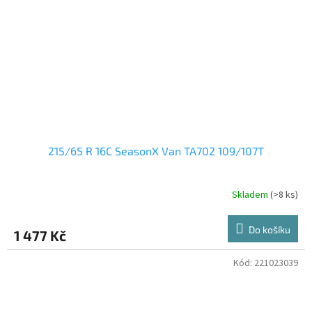
215/65 R 16C SeasonX Van TA702 109/107T
Skladem
(>8 ks)
Do košíku
1 477 Kč
Kód:
221023039