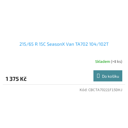
215/65 R 15C SeasonX Van TA702 104/102T
Skladem
(>8 ks)
Do košíku
1 375 Kč
Kód:
CBCTA70221F15DHJ