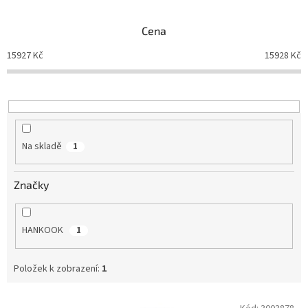
e
n
Cena
í
p
15927
Kč
15928
Kč
r
o
d
u
k
t
Na skladě
1
ů
Značky
HANKOOK
1
Položek k zobrazení:
1
V