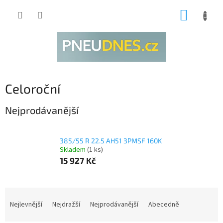
Přejít
NÁKUP
na
obsah
KOŠÍK
Celoroční
Nejprodávanější
385/55 R 22.5 AH51 3PMSF 160K
Skladem
(1 ks)
15 927 Kč
Ř
a
Nejlevnější
Nejdražší
Nejprodávanější
Abecedně
z