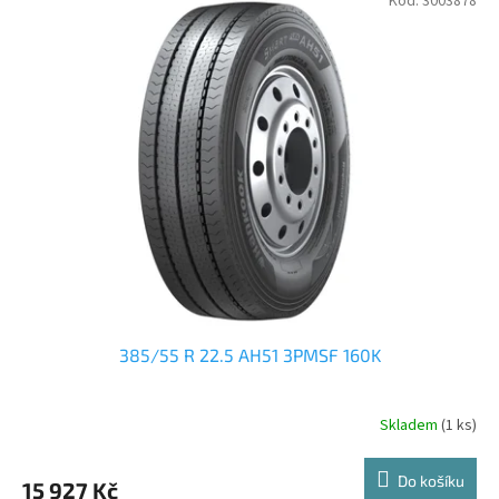
Kód:
3003878
ý
p
i
s
p
r
o
d
u
k
t
ů
385/55 R 22.5 AH51 3PMSF 160K
Skladem
(1 ks)
Do košíku
15 927 Kč