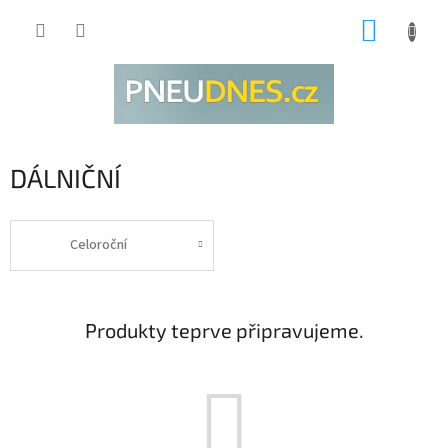
Přejít
NÁKUP
na
obsah
KOŠÍK
DÁLNIČNÍ
Celoroční
Produkty teprve připravujeme.