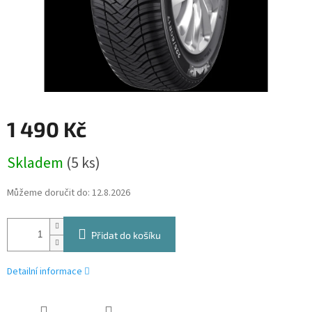
1 490 Kč
Měrná
Skladem
(5 ks)
cena:
Můžeme doručit do:
12.8.2026
Přidat do košíku
Detailní informace