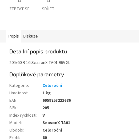
ZEPTAT SE
SDÍLET
Popis
Diskuze
Detailní popis produktu
205/60 R 16 SeasonX TA01 96V XL
Doplňkové parametry
Kategorie
:
Celoroční
Hmotnost
:
1 kg
EAN
:
6959753222686
Šířka
:
205
Index rychlosti
:
V
Model
:
SeasonX TA01
Období
:
Celoroční
Profil
:
60