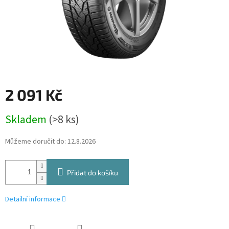
2 091 Kč
Měrná
Skladem
(>8 ks)
cena:
Můžeme doručit do:
12.8.2026
Přidat do košíku
Detailní informace