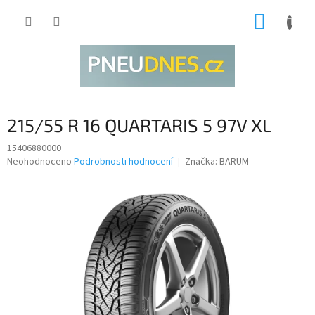
Přejít
NÁKUP
na
obsah
KOŠÍK
215/55 R 16 QUARTARIS 5 97V XL
15406880000
Průměrné
Neohodnoceno
Podrobnosti hodnocení
Značka:
BARUM
hodnocení
produktu
je
0,0
z
5
hvězdiček.