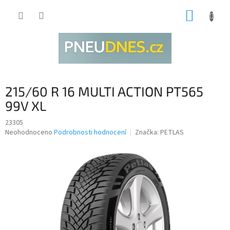
Přejít
NÁKUP
na
obsah
KOŠÍK
215/60 R 16 MULTI ACTION PT565
99V XL
23305
Průměrné
Neohodnoceno
Podrobnosti hodnocení
Značka:
PETLAS
hodnocení
produktu
je
0,0
z
5
hvězdiček.