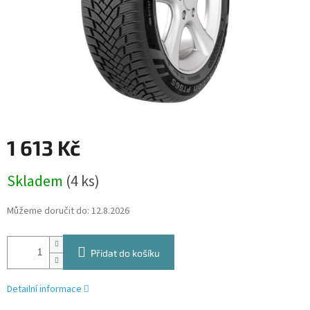
1 613 Kč
Měrná
Skladem
(4 ks)
cena:
Můžeme doručit do:
12.8.2026
Přidat do košíku
Detailní informace