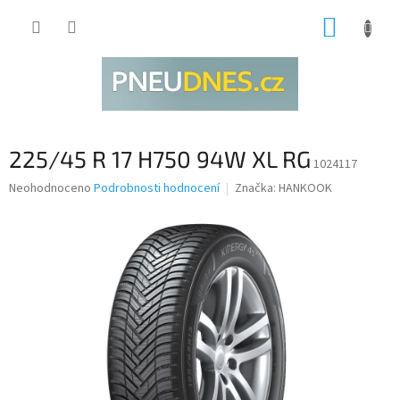
Přejít
NÁKUP
na
obsah
KOŠÍK
225/45 R 17 H750 94W XL RG
1024117
Průměrné
Neohodnoceno
Podrobnosti hodnocení
Značka:
HANKOOK
hodnocení
produktu
je
0,0
z
5
hvězdiček.