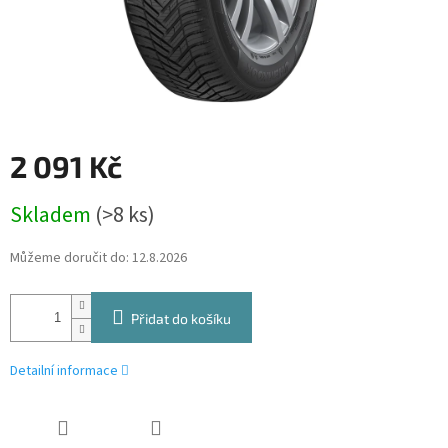
2 091 Kč
Měrná
Skladem
(>8 ks)
cena:
Můžeme doručit do:
12.8.2026
Přidat do košíku
Detailní informace