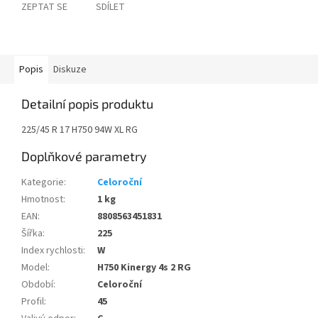
ZEPTAT SE
SDÍLET
Popis
Diskuze
Detailní popis produktu
225/45 R 17 H750 94W XL RG
Doplňkové parametry
Kategorie
:
Celoroční
Hmotnost
:
1 kg
EAN
:
8808563451831
Šířka
:
225
Index rychlosti
:
W
Model
:
H750 Kinergy 4s 2 RG
Období
:
Celoroční
Profil
:
45