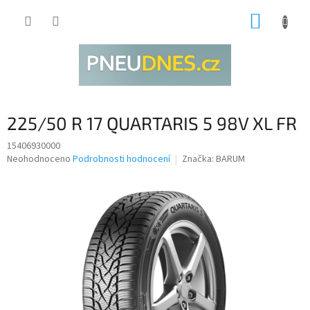
Přejít
NÁKUP
na
obsah
KOŠÍK
225/50 R 17 QUARTARIS 5 98V XL FR
15406930000
Průměrné
Neohodnoceno
Podrobnosti hodnocení
Značka:
BARUM
hodnocení
produktu
je
0,0
z
5
hvězdiček.