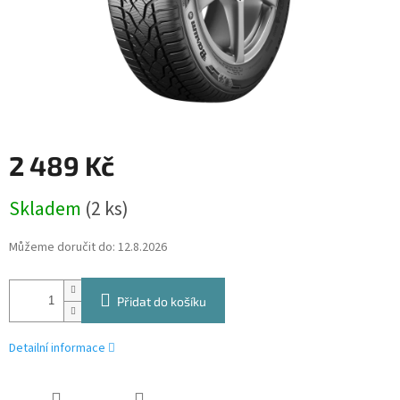
2 489 Kč
Měrná
Skladem
(2 ks)
cena:
Můžeme doručit do:
12.8.2026
Přidat do košíku
Detailní informace