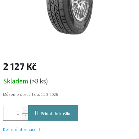
2 127 Kč
Měrná
Skladem
(>8 ks)
cena:
Můžeme doručit do:
11.8.2026
Přidat do košíku
Detailní informace