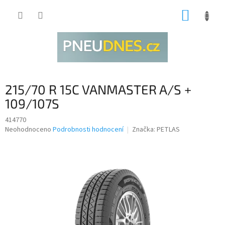
Přejít
NÁKUP
na
obsah
KOŠÍK
215/70 R 15C VANMASTER A/S +
109/107S
414770
Průměrné
Neohodnoceno
Podrobnosti hodnocení
Značka:
PETLAS
hodnocení
produktu
je
0,0
z
5
hvězdiček.