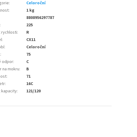
gorie
:
Celoroční
nost
:
1 kg
8808956297787
:
225
 rychlosti
:
R
l
:
CX11
bí
:
Celoroční
l
:
75
ý odpor
:
C
r na mokru
:
B
nost
:
71
etr
:
16C
 kapacity
:
121/120