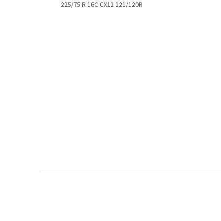
225/75 R 16C CX11 121/120R
Z
á
p
a
t