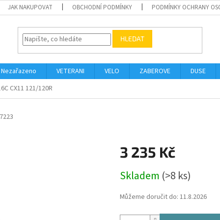
JAK NAKUPOVAT
OBCHODNÍ PODMÍNKY
PODMÍNKY OCHRANY OS
HLEDAT
Nezařazeno
VETERANI
VELO
ZABEROVE
DUSE
16C CX11 121/120R
7223
O
3 235 Kč
Měrná
Skladem
(>8 ks)
cena:
Můžeme doručit do:
11.8.2026