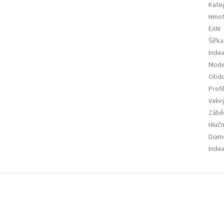
Kate
Hmot
EAN
:
Šířka
Index
Mode
Obdo
Profi
Valiv
Zábě
Hluč
Diam
Index