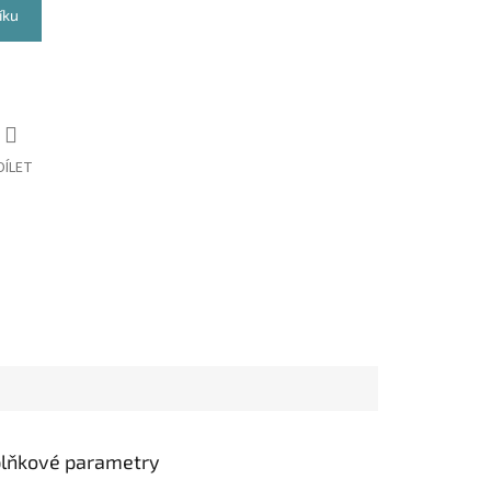
íku
DÍLET
lňkové parametry