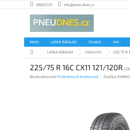
Přejít
606152723
info@pneu-dnes.cz
na
obsah
Moto
Lehké Nákladní
Osobní
4x4
Domů
Lehké Nákladní
Celoroční
225/75 R 
225/75 R 16C CX11 121/120R
228
Průměrné
Neohodnoceno
Podrobnosti hodnocení
Značka:
KUMH
hodnocení
produktu
je
0,0
z
5
hvězdiček.