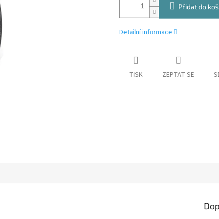
Přidat do koš
Detailní informace
TISK
ZEPTAT SE
S
Dop