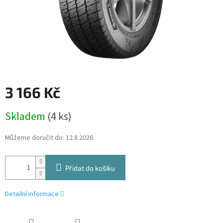
3 166 Kč
Měrná
Skladem
(4 ks)
cena:
Můžeme doručit do:
12.8.2026
Přidat do košíku
Detailní informace