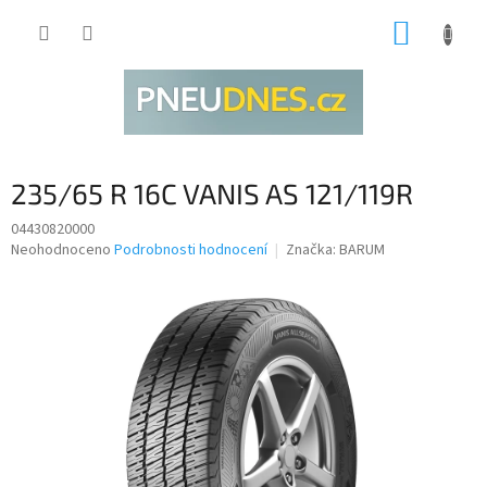
Přejít
NÁKUP
na
obsah
KOŠÍK
235/65 R 16C VANIS AS 121/119R
04430820000
Průměrné
Neohodnoceno
Podrobnosti hodnocení
Značka:
BARUM
hodnocení
produktu
je
0,0
z
5
hvězdiček.