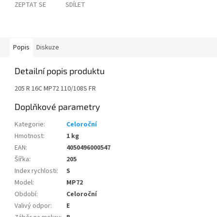
ZEPTAT SE
SDÍLET
Popis
Diskuze
Detailní popis produktu
205 R 16C MP72 110/108S FR
Doplňkové parametry
Kategorie
:
Celoroční
Hmotnost
:
1 kg
EAN
:
4050496000547
Šířka
:
205
Index rychlosti
:
S
Model
:
MP72
Období
:
Celoroční
Valivý odpor
:
E