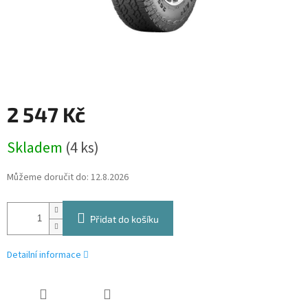
2 547 Kč
Měrná
Skladem
(4 ks)
cena:
Můžeme doručit do:
12.8.2026
Přidat do košíku
Detailní informace