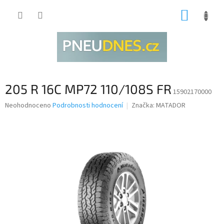
Přejít
NÁKUP
na
obsah
KOŠÍK
205 R 16C MP72 110/108S FR
15902170000
Průměrné
Neohodnoceno
Podrobnosti hodnocení
Značka:
MATADOR
hodnocení
produktu
je
0,0
z
5
hvězdiček.