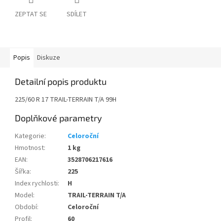
ZEPTAT SE
SDÍLET
Popis
Diskuze
Detailní popis produktu
225/60 R 17 TRAIL-TERRAIN T/A 99H
Doplňkové parametry
Kategorie
:
Celoroční
Hmotnost
:
1 kg
EAN
:
3528706217616
Šířka
:
225
Index rychlosti
:
H
Model
:
TRAIL-TERRAIN T/A
Období
:
Celoroční
Profil
:
60