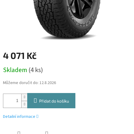
4 071 Kč
Měrná
Skladem
(4 ks)
cena:
Můžeme doručit do:
12.8.2026
Přidat do košíku
Detailní informace