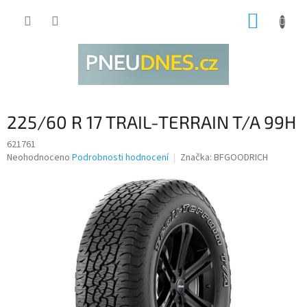
Přejít
NÁKUP
na
obsah
KOŠÍK
225/60 R 17 TRAIL-TERRAIN T/A 99H
621761
Průměrné
Neohodnoceno
Podrobnosti hodnocení
Značka:
BFGOODRICH
hodnocení
produktu
je
0,0
z
5
hvězdiček.