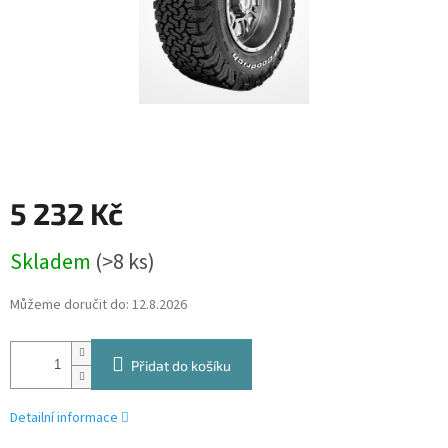
5 232 Kč
Měrná
Skladem
(>8 ks)
cena:
Můžeme doručit do:
12.8.2026
Přidat do košíku
Detailní informace