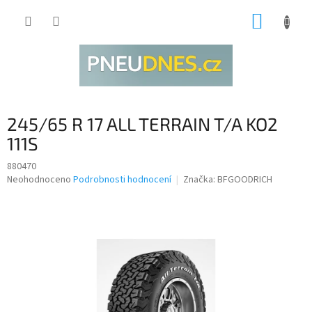
Přejít
NÁKUP
na
obsah
KOŠÍK
245/65 R 17 ALL TERRAIN T/A KO2
111S
880470
Průměrné
Neohodnoceno
Podrobnosti hodnocení
Značka:
BFGOODRICH
hodnocení
produktu
je
0,0
z
5
hvězdiček.