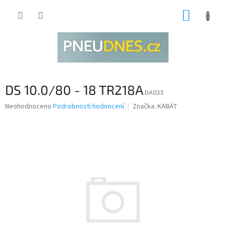
Přejít
NÁKUP
na
obsah
KOŠÍK
DS 10.0/80 - 18 TR218A
DA033
Průměrné
Neohodnoceno
Podrobnosti hodnocení
Značka:
KABÁT
hodnocení
produktu
je
0,0
z
5
hvězdiček.