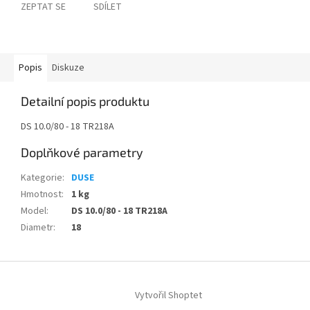
ZEPTAT SE
SDÍLET
Popis
Diskuze
Detailní popis produktu
DS 10.0/80 - 18 TR218A
Doplňkové parametry
Kategorie
:
DUSE
Hmotnost
:
1 kg
Model
:
DS 10.0/80 - 18 TR218A
Diametr
:
18
Z
á
Vytvořil Shoptet
p