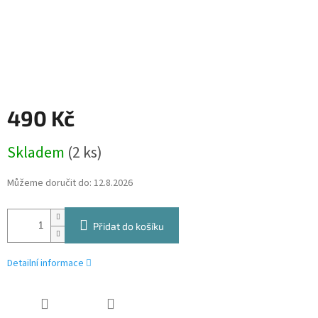
490 Kč
Měrná
Skladem
(2 ks)
cena:
Můžeme doručit do:
12.8.2026
Přidat do košíku
Detailní informace