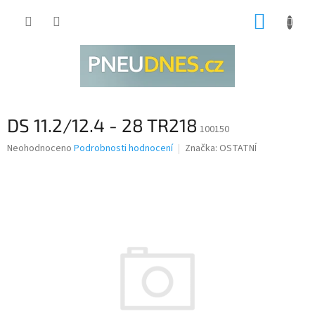
Přejít
NÁKUP
na
obsah
KOŠÍK
DS 11.2/12.4 - 28 TR218
100150
Průměrné
Neohodnoceno
Podrobnosti hodnocení
Značka:
OSTATNÍ
hodnocení
produktu
je
0,0
z
5
hvězdiček.