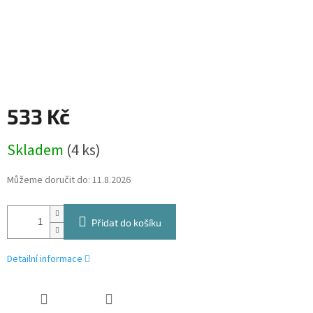
533 Kč
Měrná
Skladem
(4 ks)
cena:
Můžeme doručit do:
11.8.2026
Přidat do košíku
Detailní informace