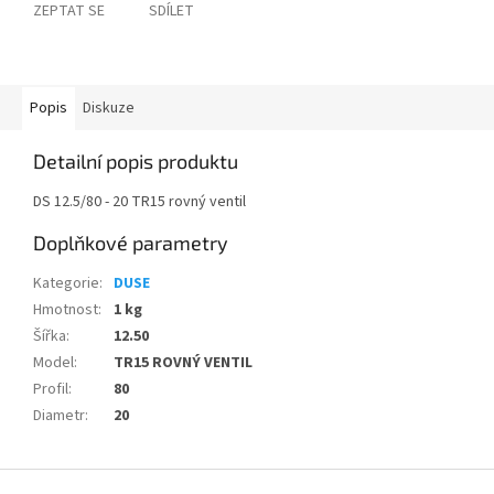
ZEPTAT SE
SDÍLET
Popis
Diskuze
Detailní popis produktu
DS 12.5/80 - 20 TR15 rovný ventil
Doplňkové parametry
Kategorie
:
DUSE
Hmotnost
:
1 kg
Šířka
:
12.50
Model
:
TR15 ROVNÝ VENTIL
Profil
:
80
Diametr
:
20
Z