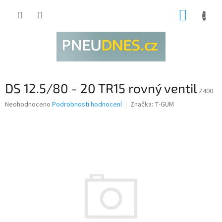
Přejít
NÁKUP
na
obsah
KOŠÍK
DS 12.5/80 - 20 TR15 rovný ventil
Z400
Průměrné
Neohodnoceno
Podrobnosti hodnocení
Značka:
T-GUM
hodnocení
produktu
je
0,0
z
5
hvězdiček.