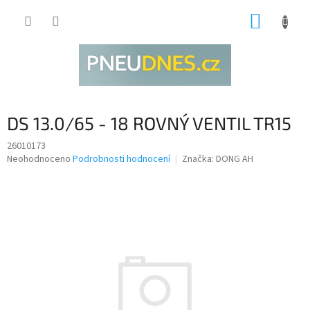
Přejít
NÁKUP
na
obsah
KOŠÍK
DS 13.0/65 - 18 ROVNÝ VENTIL TR15
26010173
Průměrné
Neohodnoceno
Podrobnosti hodnocení
Značka:
DONG AH
hodnocení
produktu
je
0,0
z
5
hvězdiček.