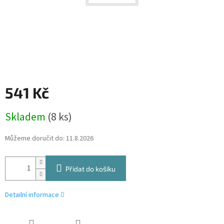
541 Kč
Měrná
Skladem
(8 ks)
cena:
Můžeme doručit do:
11.8.2026
Přidat do košíku
Detailní informace