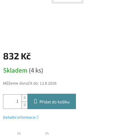
832 Kč
Měrná
Skladem
(4 ks)
cena:
Můžeme doručit do:
12.8.2026
Přidat do košíku
Detailní informace