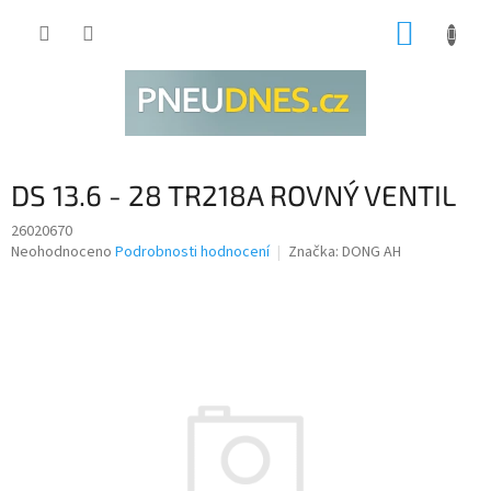
Přejít
NÁKUP
na
obsah
KOŠÍK
DS 13.6 - 28 TR218A ROVNÝ VENTIL
26020670
Průměrné
Neohodnoceno
Podrobnosti hodnocení
Značka:
DONG AH
hodnocení
produktu
je
0,0
z
5
hvězdiček.