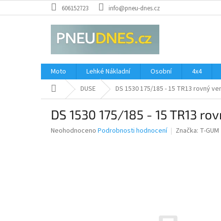
Přejít
606152723
info@pneu-dnes.cz
na
obsah
Moto
Lehké Nákladní
Osobní
4x4
Domů
DUSE
DS 1530 175/185 - 15 TR13 rovný ven
DS 1530 175/185 - 15 TR13 rov
Průměrné
Neohodnoceno
Podrobnosti hodnocení
Značka:
T-GUM
hodnocení
produktu
je
0,0
z
5
hvězdiček.