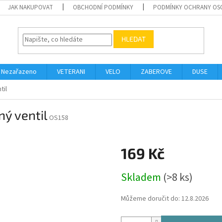
JAK NAKUPOVAT
OBCHODNÍ PODMÍNKY
PODMÍNKY OCHRANY OS
HLEDAT
Nezařazeno
VETERANI
VELO
ZABEROVE
DUSE
til
ný ventil
OS158
169 Kč
Měrná
Skladem
(>8 ks)
cena:
Můžeme doručit do:
12.8.2026