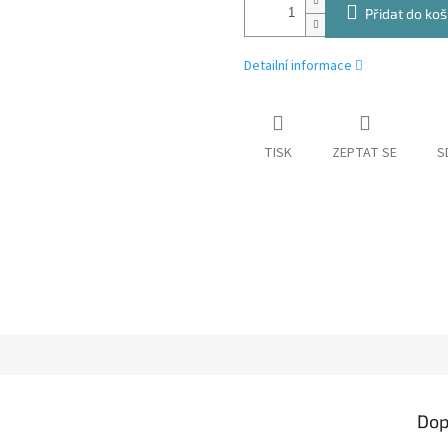
Přidat do koš
Detailní informace
TISK
ZEPTAT SE
S
Dop