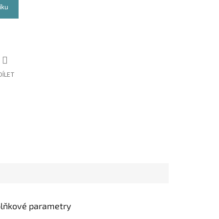
íku
DÍLET
lňkové parametry