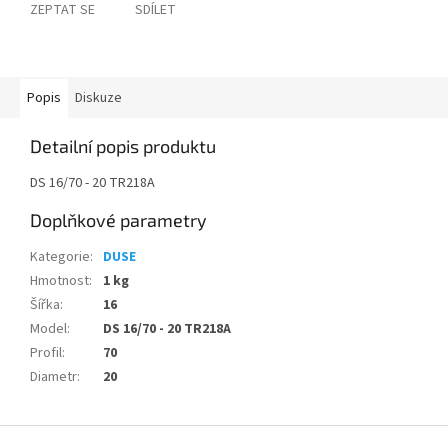
ZEPTAT SE
SDÍLET
Popis
Diskuze
Detailní popis produktu
DS 16/70 - 20 TR218A
Doplňkové parametry
Kategorie
:
DUSE
Hmotnost
:
1 kg
Šířka
:
16
Model
:
DS 16/70 - 20 TR218A
Profil
:
70
Diametr
:
20
Z