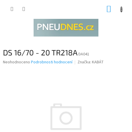
Přejít
NÁKUP
na
obsah
KOŠÍK
DS 16/70 - 20 TR218A
DA041
Průměrné
Neohodnoceno
Podrobnosti hodnocení
Značka:
KABÁT
hodnocení
produktu
je
0,0
z
5
hvězdiček.