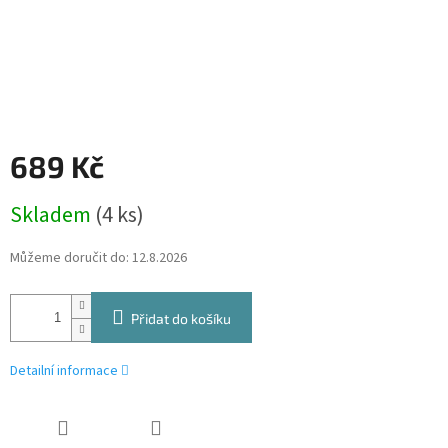
689 Kč
Měrná
Skladem
(4 ks)
cena:
Můžeme doručit do:
12.8.2026
Přidat do košíku
Detailní informace