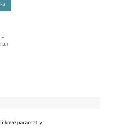
íku
DÍLET
lňkové parametry