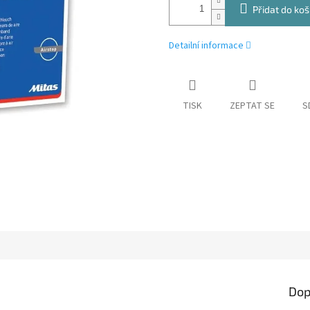
Přidat do koš
Detailní informace
TISK
ZEPTAT SE
S
Dop