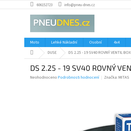
Přejít
606152723
info@pneu-dnes.cz
na
obsah
Moto
Lehké Nákladní
Osobní
4x4
Domů
DUSE
DS 2.25 - 19 SV40 ROVNÝ VENTIL BOX
DS 2.25 - 19 SV40 ROVNÝ VE
Průměrné
Neohodnoceno
Podrobnosti hodnocení
Značka:
MITAS
hodnocení
produktu
je
0,0
z
5
hvězdiček.