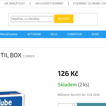
JAK NAKUPOVAT
OBCHODNÍ PODMÍNKY
PODMÍNKY OCHRANY OS
HLEDAT
Nezařazeno
VETERANI
VELO
ZABEROVE
DUSE
NTIL BOX
T100019
126 Kč
Měrná
Skladem
(2 ks)
cena:
Můžeme doručit do:
10.8.2026