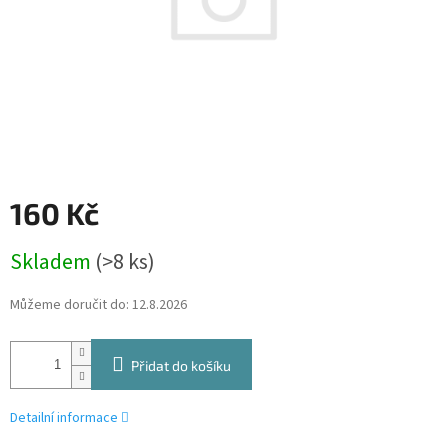
160 Kč
Měrná
Skladem
(>8 ks)
cena:
Můžeme doručit do:
12.8.2026
Přidat do košíku
Detailní informace