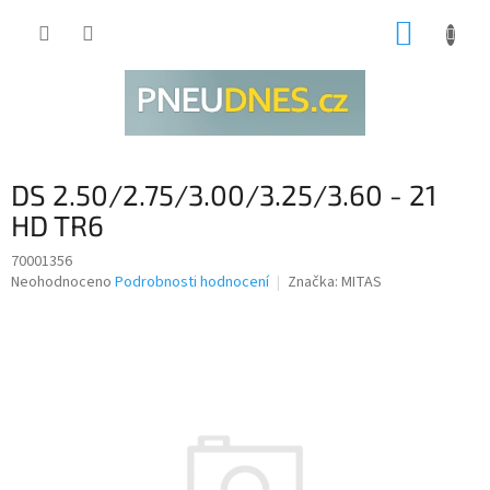
Přejít
NÁKUP
na
obsah
KOŠÍK
DS 2.50/2.75/3.00/3.25/3.60 - 21
HD TR6
70001356
Průměrné
Neohodnoceno
Podrobnosti hodnocení
Značka:
MITAS
hodnocení
produktu
je
0,0
z
5
hvězdiček.