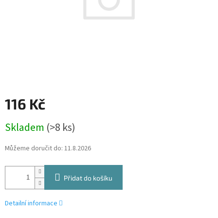
116 Kč
Měrná
Skladem
(>8 ks)
cena:
Můžeme doručit do:
11.8.2026
Přidat do košíku
Detailní informace