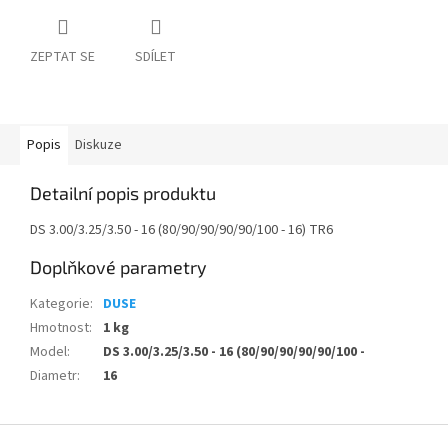
ZEPTAT SE
SDÍLET
Popis
Diskuze
Detailní popis produktu
DS 3.00/3.25/3.50 - 16 (80/90/90/90/90/100 - 16) TR6
Doplňkové parametry
Kategorie
:
DUSE
Hmotnost
:
1 kg
Model
:
DS 3.00/3.25/3.50 - 16 (80/90/90/90/90/100 -
Diametr
:
16
Z