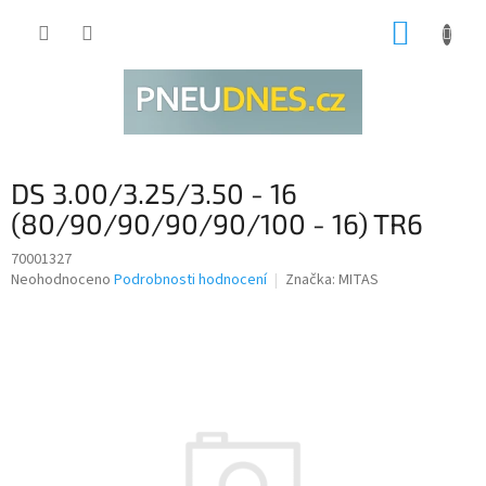
Přejít
NÁKUP
na
obsah
KOŠÍK
DS 3.00/3.25/3.50 - 16
(80/90/90/90/90/100 - 16) TR6
70001327
Průměrné
Neohodnoceno
Podrobnosti hodnocení
Značka:
MITAS
hodnocení
produktu
je
0,0
z
5
hvězdiček.