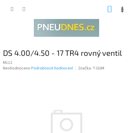
Přejít
NÁKUP
na
obsah
KOŠÍK
DS 4.00/4.50 - 17 TR4 rovný ventil
M112
Průměrné
Neohodnoceno
Podrobnosti hodnocení
Značka:
T-GUM
hodnocení
produktu
je
0,0
z
5
hvězdiček.