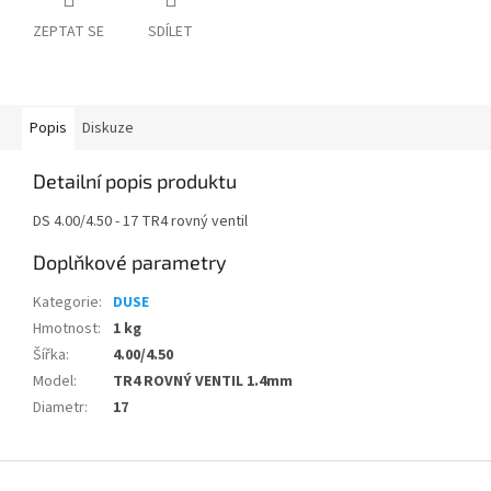
ZEPTAT SE
SDÍLET
Popis
Diskuze
Detailní popis produktu
DS 4.00/4.50 - 17 TR4 rovný ventil
Doplňkové parametry
Kategorie
:
DUSE
Hmotnost
:
1 kg
Šířka
:
4.00/4.50
Model
:
TR4 ROVNÝ VENTIL 1.4mm
Diametr
:
17
Z