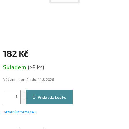
182 Kč
Měrná
Skladem
(>8 ks)
cena:
Můžeme doručit do:
11.8.2026
Přidat do košíku
Detailní informace