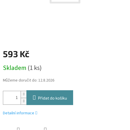
593 Kč
Měrná
Skladem
(1 ks)
cena:
Můžeme doručit do:
12.8.2026
Přidat do košíku
Detailní informace