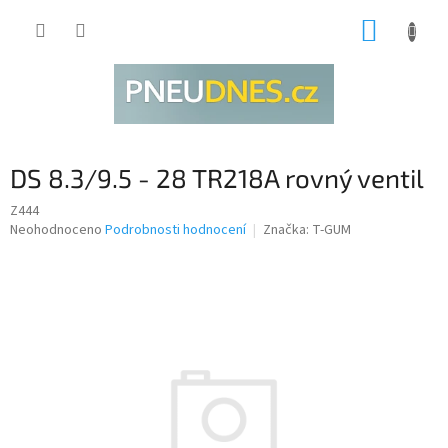
Přejít
NÁKUP
na
obsah
KOŠÍK
DS 8.3/9.5 - 28 TR218A rovný ventil
Z444
Průměrné
Neohodnoceno
Podrobnosti hodnocení
Značka:
T-GUM
hodnocení
produktu
je
0,0
z
5
hvězdiček.