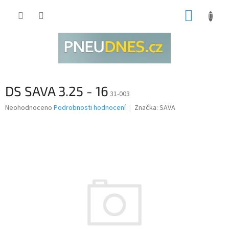
Přejít
NÁKUP
na
obsah
KOŠÍK
DS SAVA 3.25 - 16
31-003
Průměrné
Neohodnoceno
Podrobnosti hodnocení
Značka:
SAVA
hodnocení
produktu
je
0,0
z
5
hvězdiček.