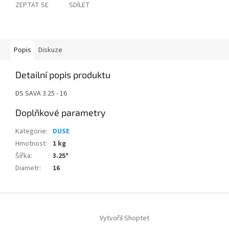
ZEPTAT SE
SDÍLET
Popis
Diskuze
Detailní popis produktu
DS SAVA 3.25 - 16
Doplňkové parametry
Kategorie
:
DUSE
Hmotnost
:
1 kg
Šířka
:
3.25*
Diametr
:
16
Z
á
Vytvořil Shoptet
p