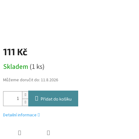
111 Kč
Měrná
Skladem
(1 ks)
cena:
Můžeme doručit do:
11.8.2026
Přidat do košíku
Detailní informace