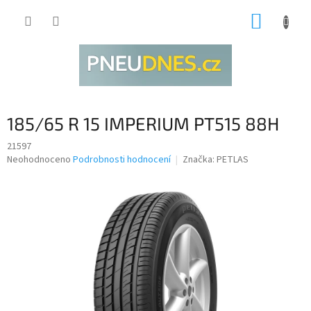
Přejít
NÁKUP
na
obsah
KOŠÍK
185/65 R 15 IMPERIUM PT515 88H
21597
Průměrné
Neohodnoceno
Podrobnosti hodnocení
Značka:
PETLAS
hodnocení
produktu
je
0,0
z
5
hvězdiček.