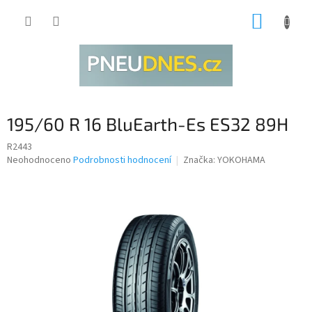
Přejít
NÁKUP
na
obsah
KOŠÍK
195/60 R 16 BluEarth-Es ES32 89H
R2443
Průměrné
Neohodnoceno
Podrobnosti hodnocení
Značka:
YOKOHAMA
hodnocení
produktu
je
0,0
z
5
hvězdiček.