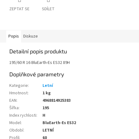
ZEPTAT SE
SDÍLET
Popis
Diskuze
Detailní popis produktu
195/60 R 16 BluEarth-Es ES32 89H
Doplňkové parametry
Kategorie
:
Letní
Hmotnost
:
1 kg
EAN
:
4968814925383
Šířka
:
195
Index rychlosti
:
H
Model
:
BluEarth-Es ES32
Období
:
LETNÍ
Profil
:
60