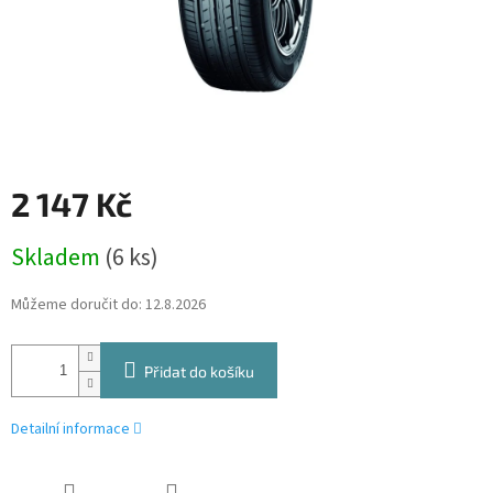
2 147 Kč
Měrná
Skladem
(6 ks)
cena:
Můžeme doručit do:
12.8.2026
Přidat do košíku
Detailní informace