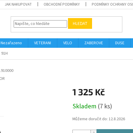
JAK NAKUPOVAT
OBCHODNÍ PODMÍNKY
PODMÍNKY OCHRANY OS
HLEDAT
Nezařazeno
VETERANI
VELO
ZABEROVE
DUSE
5 91H
1910000
OR
1 325 Kč
Měrná
Skladem
(7 ks)
cena:
Můžeme doručit do:
12.8.2026