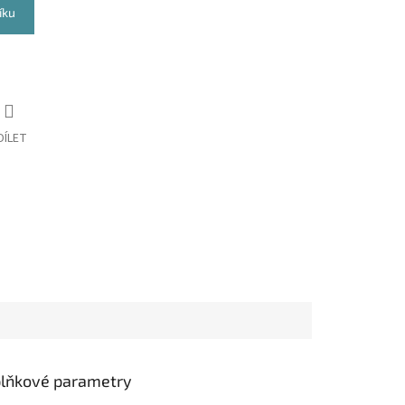
íku
DÍLET
lňkové parametry