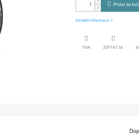
Přidat do koš
Detailní informace
TISK
ZEPTAT SE
S
Dop