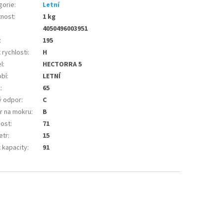
gorie
:
Letní
nost
:
1 kg
4050496003951
:
195
 rychlosti
:
H
l
:
HECTORRA 5
bí
:
LETNÍ
l
:
65
ý odpor
:
C
r na mokru
:
B
nost
:
71
etr
:
15
 kapacity
:
91