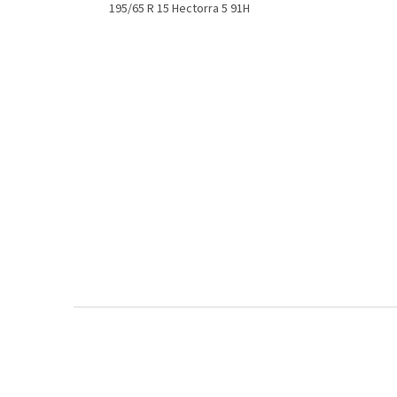
195/65 R 15 Hectorra 5 91H
Z
á
p
a
t