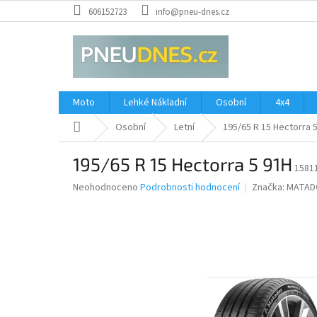
Přejít
606152723
info@pneu-dnes.cz
na
obsah
Moto
Lehké Nákladní
Osobní
4x4
Domů
Osobní
Letní
195/65 R 15 Hectorra 
195/65 R 15 Hectorra 5 91H
1581
Průměrné
Neohodnoceno
Podrobnosti hodnocení
Značka:
MATAD
hodnocení
produktu
je
0,0
z
5
hvězdiček.