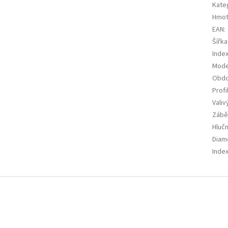
Kate
Hmot
EAN
:
Šířka
Index
Mode
Obdo
Profi
Valiv
Zábě
Hluč
Diam
Index