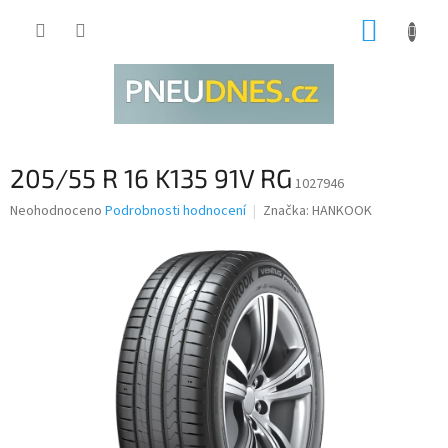
Přejít
NÁKUP
na
obsah
KOŠÍK
205/55 R 16 K135 91V RG
1027946
Průměrné
Neohodnoceno
Podrobnosti hodnocení
Značka:
HANKOOK
hodnocení
produktu
je
0,0
z
5
hvězdiček.