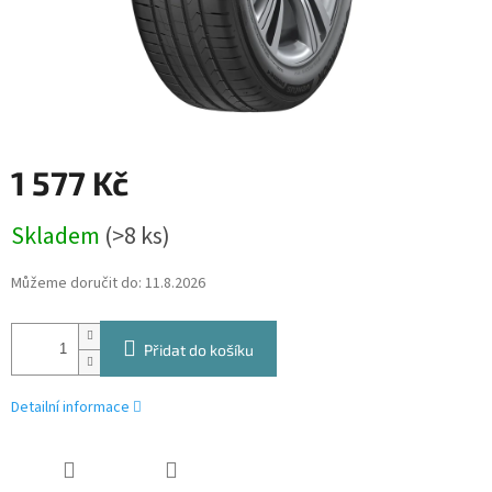
1 577 Kč
Měrná
Skladem
(>8 ks)
cena:
Můžeme doručit do:
11.8.2026
Přidat do košíku
Detailní informace