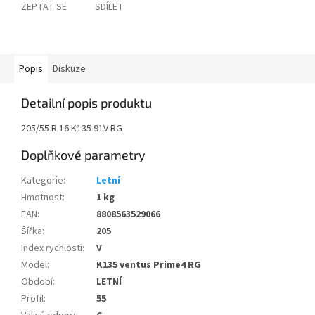
ZEPTAT SE
SDÍLET
Popis
Diskuze
Detailní popis produktu
205/55 R 16 K135 91V RG
Doplňkové parametry
Kategorie
:
Letní
Hmotnost
:
1 kg
EAN
:
8808563529066
Šířka
:
205
Index rychlosti
:
V
Model
:
K135 ventus Prime4 RG
Období
:
LETNÍ
Profil
:
55