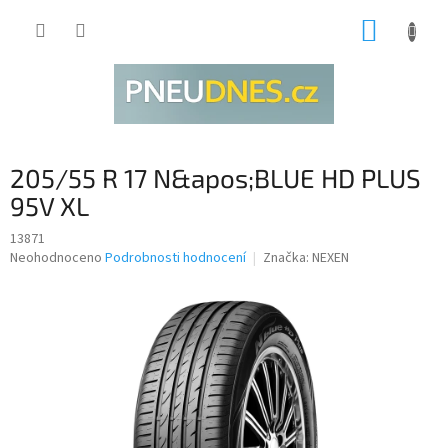
Přejít
NÁKUP
na
obsah
KOŠÍK
205/55 R 17 N&apos;BLUE HD PLUS
95V XL
13871
Průměrné
Neohodnoceno
Podrobnosti hodnocení
Značka:
NEXEN
hodnocení
produktu
je
0,0
z
5
hvězdiček.