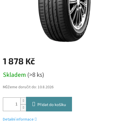
1 878 Kč
Měrná
Skladem
(>8 ks)
cena:
Můžeme doručit do:
10.8.2026
Přidat do košíku
Detailní informace