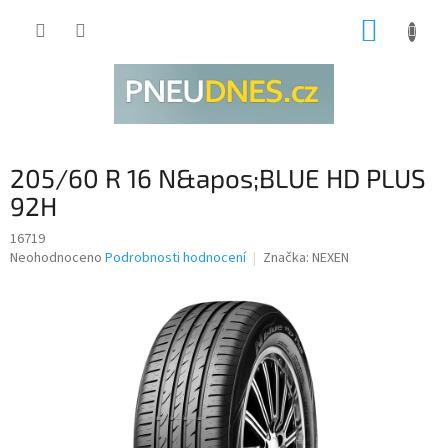
Přejít
NÁKUP
na
obsah
KOŠÍK
205/60 R 16 N&apos;BLUE HD PLUS
92H
16719
Průměrné
Neohodnoceno
Podrobnosti hodnocení
Značka:
NEXEN
hodnocení
produktu
je
0,0
z
5
hvězdiček.