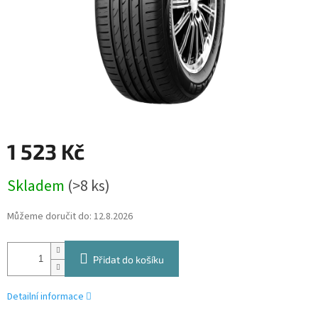
1 523 Kč
Měrná
Skladem
(>8 ks)
cena:
Můžeme doručit do:
12.8.2026
Přidat do košíku
Detailní informace