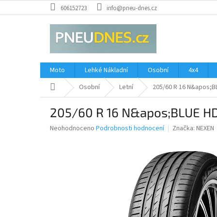
Přejít
606152723
info@pneu-dnes.cz
na
obsah
Moto
Lehké Nákladní
Osobní
4x4
Domů
Osobní
Letní
205/60 R 16 N&apos;B
205/60 R 16 N&apos;BLUE H
Průměrné
Neohodnoceno
Podrobnosti hodnocení
Značka:
NEXEN
hodnocení
produktu
je
0,0
z
5
hvězdiček.