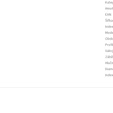
Kate
Hmot
EAN
:
Šířka
Index
Mode
Obdo
Profi
Valiv
Zábě
Hluč
Diam
Index