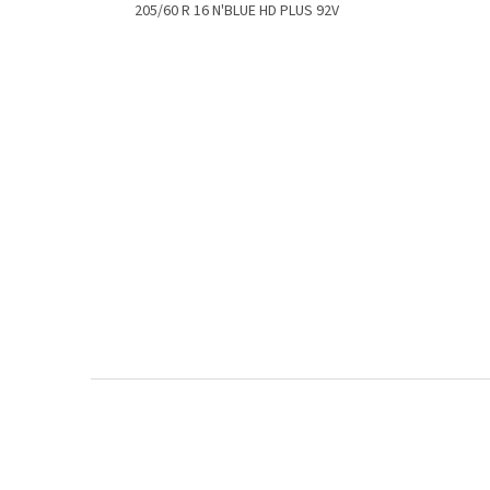
205/60 R 16 N'BLUE HD PLUS 92V
Z
á
p
a
t