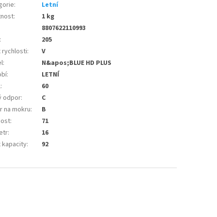
gorie
:
Letní
nost
:
1 kg
8807622110993
:
205
 rychlosti
:
V
l
:
N&apos;BLUE HD PLUS
bí
:
LETNÍ
l
:
60
ý odpor
:
C
r na mokru
:
B
nost
:
71
etr
:
16
 kapacity
:
92