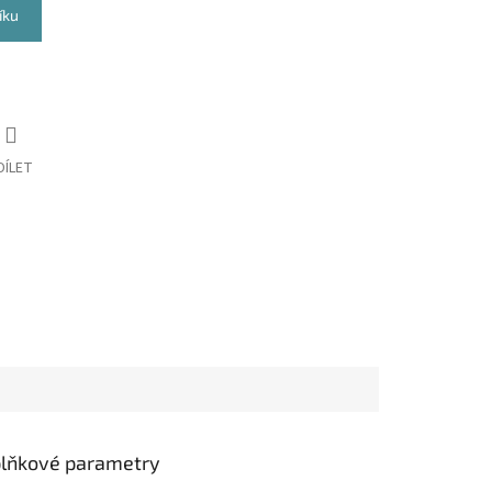
íku
DÍLET
lňkové parametry