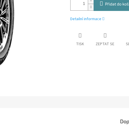
Přidat do koš
Detailní informace
TISK
ZEPTAT SE
S
Dop