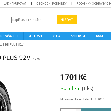
JAK NAKUPOVAT
OBCHODNÍ PODMÍNKY
PODMÍNKY OCHRANY OS
HLEDAT
Nezařazeno
VETERANI
VELO
ZABEROVE
DUSE
LUE HD PLUS 92V
D PLUS 92V
14775
1 701 Kč
Měrná
Skladem
(1 ks)
cena:
Můžeme doručit do:
11.8.2026