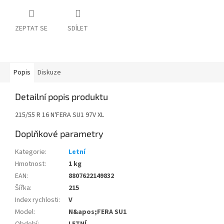
ZEPTAT SE
SDÍLET
Popis
Diskuze
Detailní popis produktu
215/55 R 16 N'FERA SU1 97V XL
Doplňkové parametry
Kategorie
:
Letní
Hmotnost
:
1 kg
EAN
:
8807622149832
Šířka
:
215
Index rychlosti
:
V
Model
:
N&apos;FERA SU1