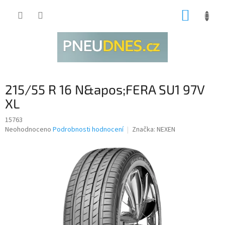
Přejít
NÁKUP
na
obsah
KOŠÍK
215/55 R 16 N&apos;FERA SU1 97V
XL
15763
Průměrné
Neohodnoceno
Podrobnosti hodnocení
Značka:
NEXEN
hodnocení
produktu
je
0,0
z
5
hvězdiček.