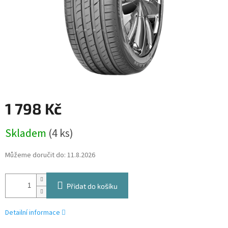
1 798 Kč
Měrná
Skladem
(4 ks)
cena:
Můžeme doručit do:
11.8.2026
Přidat do košíku
Detailní informace