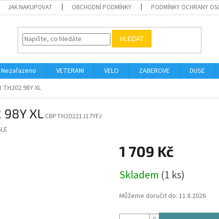
JAK NAKUPOVAT
OBCHODNÍ PODMÍNKY
PODMÍNKY OCHRANY OS
HLEDAT
Nezařazeno
VETERANI
VELO
ZABEROVE
DUSE
t TH202 98Y XL
2 98Y XL
CBPTH20221J17YFJ
GLE
1 709 Kč
Měrná
Skladem
(1 ks)
cena:
Můžeme doručit do:
11.8.2026