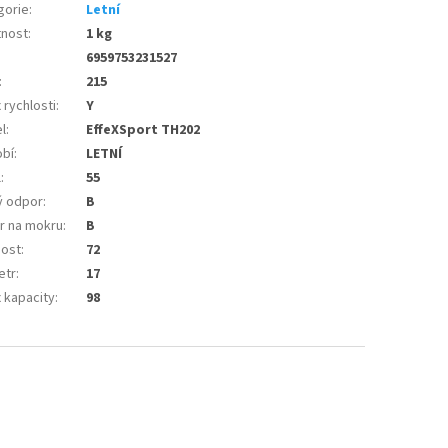
gorie
:
Letní
nost
:
1 kg
6959753231527
:
215
 rychlosti
:
Y
l
:
EffeXSport TH202
bí
:
LETNÍ
l
:
55
ý odpor
:
B
r na mokru
:
B
nost
:
72
etr
:
17
 kapacity
:
98