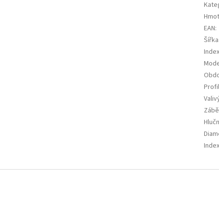
Kate
Hmot
EAN
:
Šířka
Index
Mode
Obdo
Profi
Valiv
Zábě
Hluč
Diam
Index