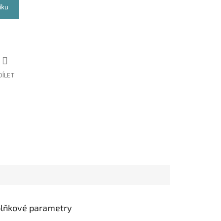
íku
DÍLET
lňkové parametry