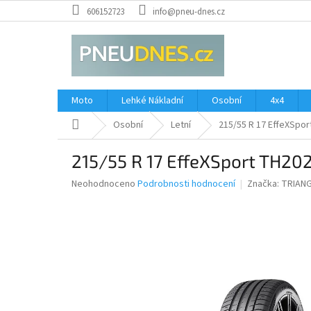
Přejít
606152723
info@pneu-dnes.cz
na
obsah
Moto
Lehké Nákladní
Osobní
4x4
Domů
Osobní
Letní
215/55 R 17 EffeXSpor
215/55 R 17 EffeXSport TH20
Průměrné
Neohodnoceno
Podrobnosti hodnocení
Značka:
TRIAN
hodnocení
produktu
je
0,0
z
5
hvězdiček.