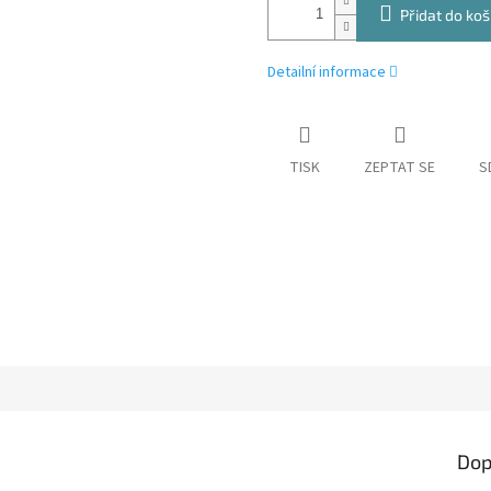
Přidat do koš
Detailní informace
TISK
ZEPTAT SE
S
Dop