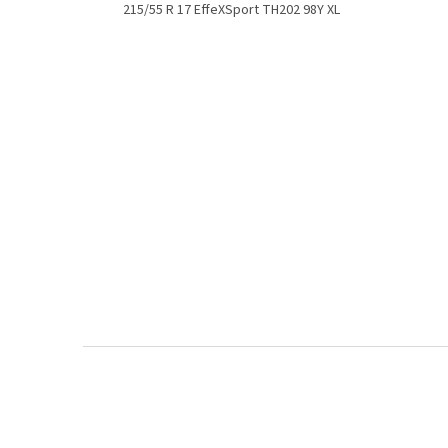
215/55 R 17 EffeXSport TH202 98Y XL
Z
á
p
a
t