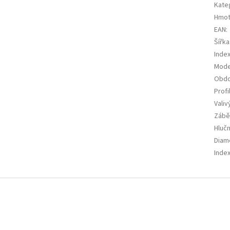
Kate
Hmot
EAN
:
Šířka
Index
Mode
Obdo
Profi
Valiv
Zábě
Hluč
Diam
Index