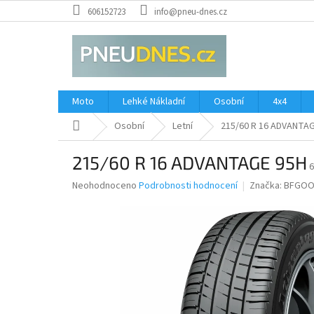
Přejít
606152723
info@pneu-dnes.cz
na
obsah
Moto
Lehké Nákladní
Osobní
4x4
Domů
Osobní
Letní
215/60 R 16 ADVANTA
215/60 R 16 ADVANTAGE 95H
6
Průměrné
Neohodnoceno
Podrobnosti hodnocení
Značka:
BFGOO
hodnocení
produktu
je
0,0
z
5
hvězdiček.