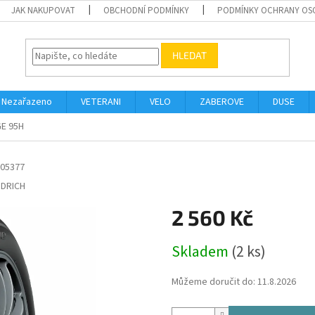
JAK NAKUPOVAT
OBCHODNÍ PODMÍNKY
PODMÍNKY OCHRANY OS
HLEDAT
Nezařazeno
VETERANI
VELO
ZABEROVE
DUSE
GE 95H
05377
DRICH
2 560 Kč
Měrná
Skladem
(2 ks)
cena:
Můžeme doručit do:
11.8.2026