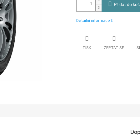
Přidat do koš
Detailní informace
TISK
ZEPTAT SE
S
Dop