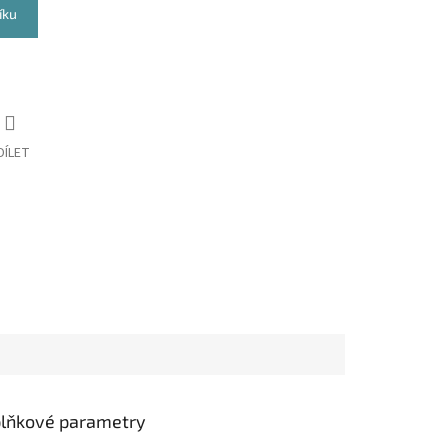
íku
DÍLET
lňkové parametry