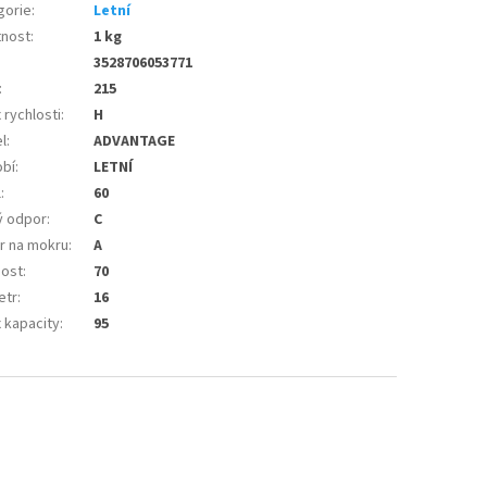
gorie
:
Letní
nost
:
1 kg
3528706053771
:
215
 rychlosti
:
H
l
:
ADVANTAGE
bí
:
LETNÍ
l
:
60
ý odpor
:
C
r na mokru
:
A
nost
:
70
etr
:
16
 kapacity
:
95