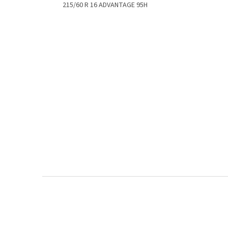
215/60 R 16 ADVANTAGE 95H
Z
á
p
a
t