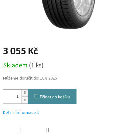
3 055 Kč
Měrná
Skladem
(1 ks)
cena:
Můžeme doručit do:
10.8.2026
Přidat do košíku
Detailní informace