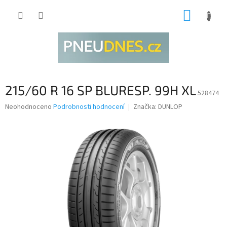
Přejít
NÁKUP
na
obsah
KOŠÍK
215/60 R 16 SP BLURESP. 99H XL
528474
Průměrné
Neohodnoceno
Podrobnosti hodnocení
Značka:
DUNLOP
hodnocení
produktu
je
0,0
z
5
hvězdiček.