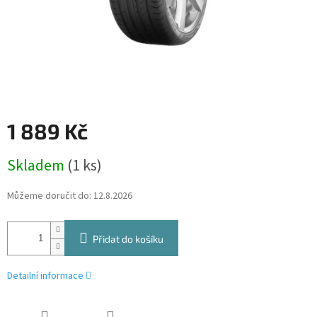
1 889 Kč
Měrná
Skladem
(1 ks)
cena:
Můžeme doručit do:
12.8.2026
Přidat do košíku
Detailní informace