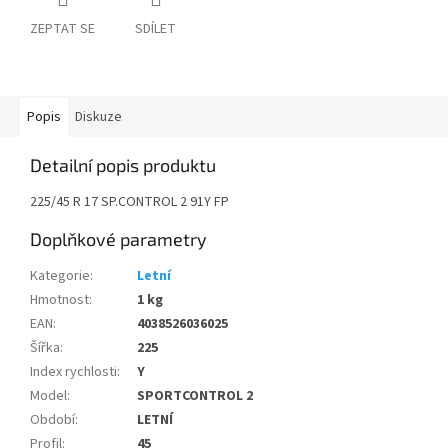
ZEPTAT SE
SDÍLET
Popis
Diskuze
Detailní popis produktu
225/45 R 17 SP.CONTROL 2 91Y FP
Doplňkové parametry
Kategorie
:
Letní
Hmotnost
:
1 kg
EAN
:
4038526036025
Šířka
:
225
Index rychlosti
:
Y
Model
:
SPORTCONTROL 2
Období
:
LETNÍ
Profil
:
45