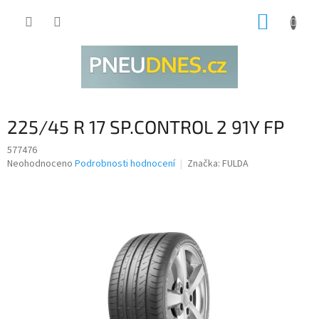
Přejít
NÁKUP
na
obsah
KOŠÍK
225/45 R 17 SP.CONTROL 2 91Y FP
577476
Průměrné
Neohodnoceno
Podrobnosti hodnocení
Značka:
FULDA
hodnocení
produktu
je
0,0
z
5
hvězdiček.