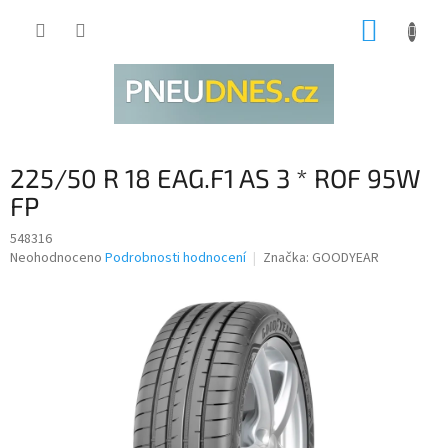
Přejít
NÁKUP
na
obsah
KOŠÍK
225/50 R 18 EAG.F1 AS 3 * ROF 95W
FP
548316
Průměrné
Neohodnoceno
Podrobnosti hodnocení
Značka:
GOODYEAR
hodnocení
produktu
je
0,0
z
5
hvězdiček.