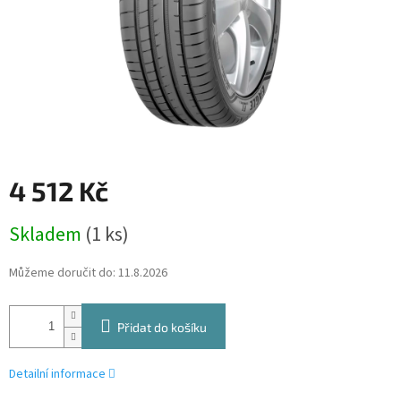
4 512 Kč
Měrná
Skladem
(1 ks)
cena:
Můžeme doručit do:
11.8.2026
Přidat do košíku
Detailní informace