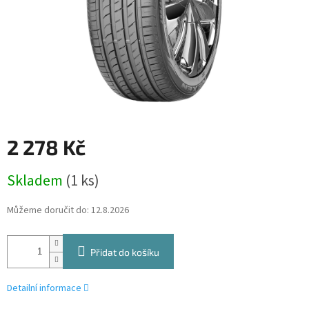
2 278 Kč
Měrná
Skladem
(1 ks)
cena:
Můžeme doručit do:
12.8.2026
Přidat do košíku
Detailní informace