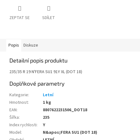
ZEPTAT SE
SDÍLET
Popis
Diskuze
Detailní popis produktu
235/35 R 19 N'FERA SU1 91Y XL (DOT 18)
Doplňkové parametry
Kategorie
:
Letní
Hmotnost
:
1 kg
EAN
:
8807622231506_DOT18
Šířka
:
235
Index rychlosti
:
Y
Model
:
N&apos;FERA SU1 (DOT 18)