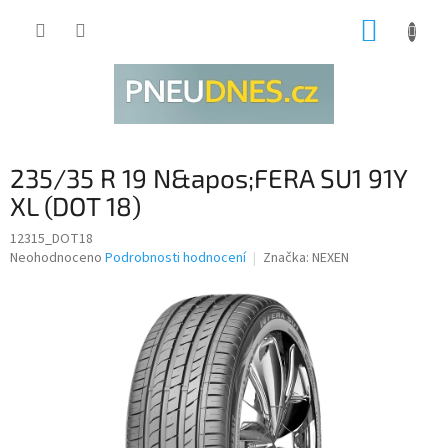
Přejít
NÁKUP
na
obsah
KOŠÍK
235/35 R 19 N&apos;FERA SU1 91Y
XL (DOT 18)
12315_DOT18
Průměrné
Neohodnoceno
Podrobnosti hodnocení
Značka:
NEXEN
hodnocení
produktu
je
0,0
z
5
hvězdiček.