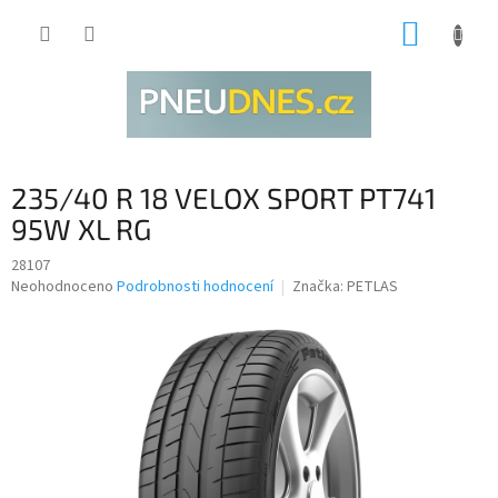
Přejít
NÁKUP
na
obsah
KOŠÍK
235/40 R 18 VELOX SPORT PT741
95W XL RG
28107
Průměrné
Neohodnoceno
Podrobnosti hodnocení
Značka:
PETLAS
hodnocení
produktu
je
0,0
z
5
hvězdiček.