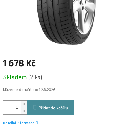
1 678 Kč
Měrná
Skladem
(2 ks)
cena:
Můžeme doručit do:
12.8.2026
Přidat do košíku
Detailní informace