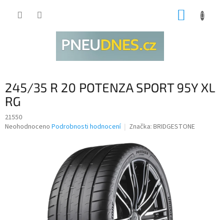
Přejít
NÁKUP
na
obsah
KOŠÍK
245/35 R 20 POTENZA SPORT 95Y XL
RG
21550
Průměrné
Neohodnoceno
Podrobnosti hodnocení
Značka:
BRIDGESTONE
hodnocení
produktu
je
0,0
z
5
hvězdiček.