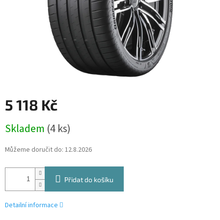
5 118 Kč
Měrná
Skladem
(4 ks)
cena:
Můžeme doručit do:
12.8.2026
Přidat do košíku
Detailní informace