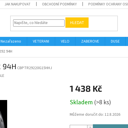
JAK NAKUPOVAT
OBCHODNÍ PODMÍNKY
PODMÍNKY OCHRANY OS
HLEDAT
Nezařazeno
VETERANI
VELO
ZABEROVE
DUSE
292 94H
2 94H
CBPTR29220G15HHJ
GLE
1 438 Kč
Měrná
Skladem
(>8 ks)
cena:
Můžeme doručit do:
12.8.2026