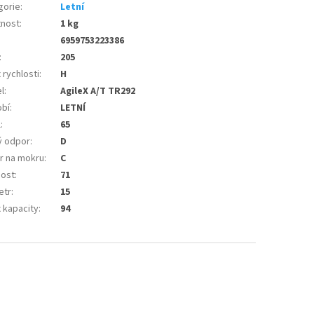
gorie
:
Letní
nost
:
1 kg
6959753223386
:
205
 rychlosti
:
H
l
:
AgileX A/T TR292
bí
:
LETNÍ
l
:
65
ý odpor
:
D
r na mokru
:
C
nost
:
71
etr
:
15
 kapacity
:
94