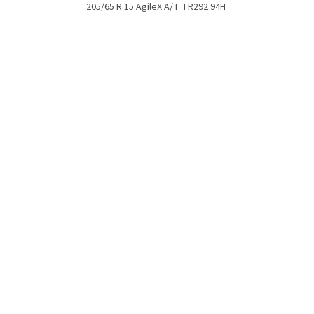
205/65 R 15 AgileX A/T TR292 94H
Z
á
p
a
t