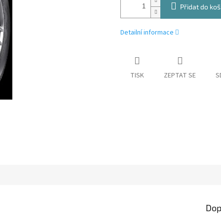
Přidat do koš
Detailní informace
TISK
ZEPTAT SE
S
Dop