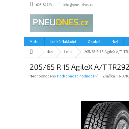
Přejít
606152723
info@pneu-dnes.cz
na
obsah
Moto
Lehké Nákladní
Osobní
4x4
Domů
4x4
Letní
205/65 R 15 AgileX A/T TR
205/65 R 15 AgileX A/T TR29
Průměrné
Neohodnoceno
Podrobnosti hodnocení
Značka:
TRIAN
hodnocení
produktu
je
0,0
z
5
hvězdiček.