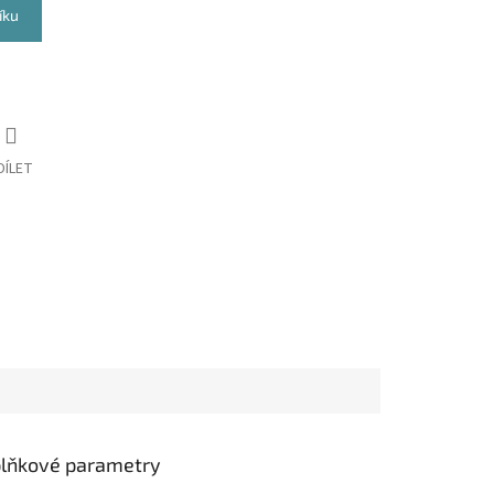
íku
DÍLET
lňkové parametry