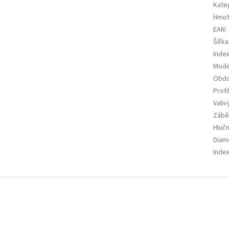
Kate
Hmot
EAN
:
Šířka
Index
Mode
Obdo
Profi
Valiv
Zábě
Hluč
Diam
Index