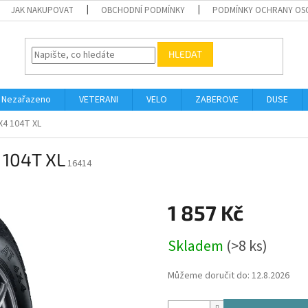
JAK NAKUPOVAT
OBCHODNÍ PODMÍNKY
PODMÍNKY OCHRANY OS
HLEDAT
Nezařazeno
VETERANI
VELO
ZABEROVE
DUSE
X4 104T XL
 104T XL
16414
1 857 Kč
Měrná
Skladem
(>8 ks)
cena:
Můžeme doručit do:
12.8.2026