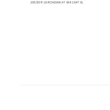
205/80 R 16 ROADIAN AT 4X4 104T XL
Z
á
p
a
t