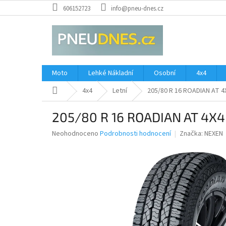
Přejít
606152723
info@pneu-dnes.cz
na
obsah
Moto
Lehké Nákladní
Osobní
4x4
Domů
4x4
Letní
205/80 R 16 ROADIAN AT 4
205/80 R 16 ROADIAN AT 4X4
Průměrné
Neohodnoceno
Podrobnosti hodnocení
Značka:
NEXEN
hodnocení
produktu
je
0,0
z
5
hvězdiček.