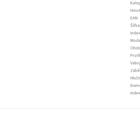
Kate
Hmot
EAN
:
Šířka
Index
Mode
Obdo
Profi
Valiv
Zábě
Hluč
Diam
Index