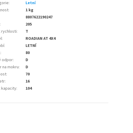
gorie
:
Letní
nost
:
1 kg
8807622190247
:
205
 rychlosti
:
T
l
:
ROADIAN AT 4X4
bí
:
LETNÍ
l
:
80
ý odpor
:
D
r na mokru
:
D
nost
:
70
etr
:
16
 kapacity
:
104