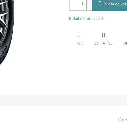
Přidat do koš
Detailní informace
TISK
ZEPTAT SE
S
Dop