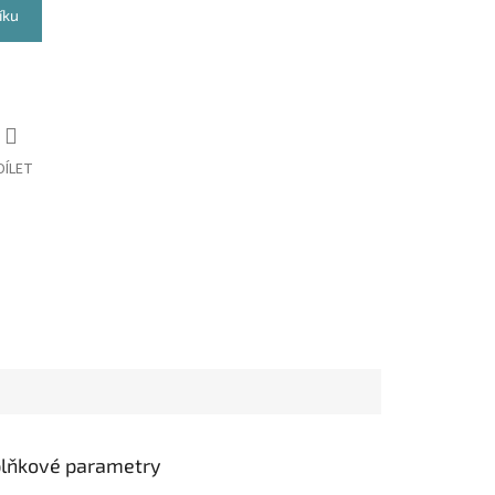
íku
DÍLET
lňkové parametry