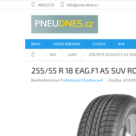
Přejít
606152723
info@pneu-dnes.cz
na
obsah
Moto
Lehké Nákladní
Osobní
4x4
Domů
4x4
Letní
255/55 R 18 EAG.F1 AS SUV
255/55 R 18 EAG.F1 AS SUV RO
Průměrné
Neohodnoceno
Podrobnosti hodnocení
Značka:
GOODY
hodnocení
produktu
je
0,0
z
5
hvězdiček.