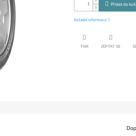
Přidat do koš
Detailní informace
TISK
ZEPTAT SE
S
Dop