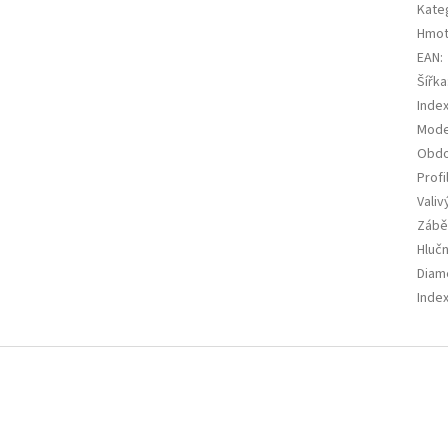
Kate
Hmot
EAN
:
Šířka
Index
Mode
Obdo
Profi
Valiv
Zábě
Hluč
Diam
Index