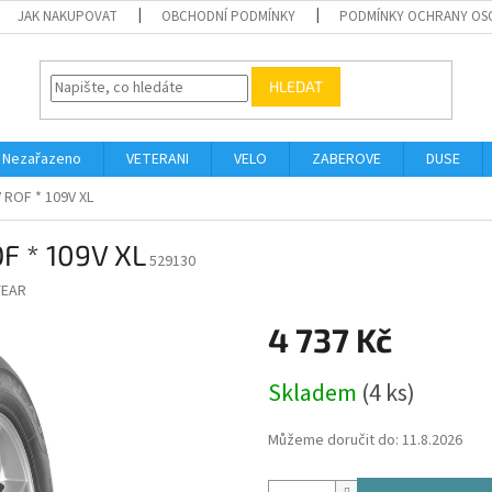
JAK NAKUPOVAT
OBCHODNÍ PODMÍNKY
PODMÍNKY OCHRANY OS
HLEDAT
Nezařazeno
VETERANI
VELO
ZABEROVE
DUSE
 ROF * 109V XL
F * 109V XL
529130
EAR
4 737 Kč
Měrná
Skladem
(4 ks)
cena:
Můžeme doručit do:
11.8.2026