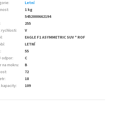
gorie
:
Letní
nost
:
1 kg
5452000662194
:
255
 rychlosti
:
V
l
:
EAGLE F1 ASYMMETRIC SUV * ROF
bí
:
LETNÍ
l
:
55
ý odpor
:
C
r na mokru
:
B
nost
:
72
etr
:
18
 kapacity
:
109