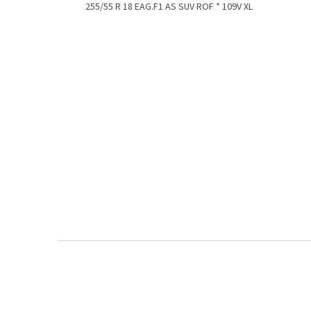
255/55 R 18 EAG.F1 AS SUV ROF * 109V XL
Z
á
p
a
t