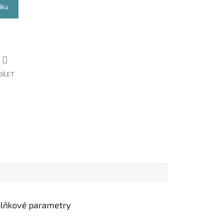
íku
DÍLET
lňkové parametry