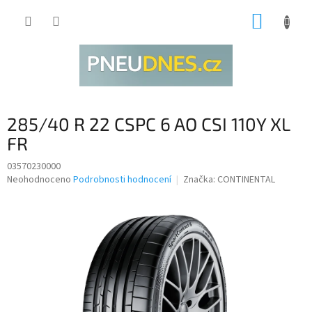
Přejít
NÁKUP
na
obsah
KOŠÍK
285/40 R 22 CSPC 6 AO CSI 110Y XL
FR
03570230000
Průměrné
Neohodnoceno
Podrobnosti hodnocení
Značka:
CONTINENTAL
hodnocení
produktu
je
0,0
z
5
hvězdiček.