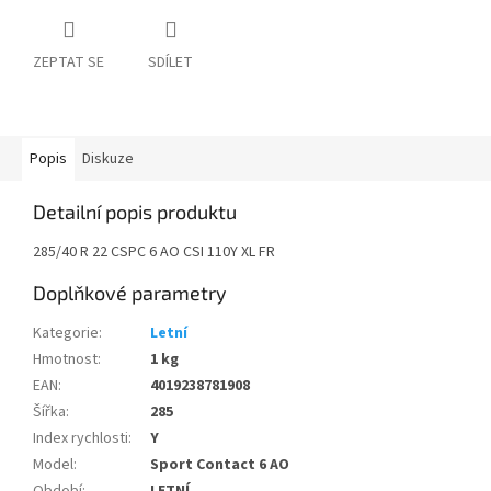
ZEPTAT SE
SDÍLET
Popis
Diskuze
Detailní popis produktu
285/40 R 22 CSPC 6 AO CSI 110Y XL FR
Doplňkové parametry
Kategorie
:
Letní
Hmotnost
:
1 kg
EAN
:
4019238781908
Šířka
:
285
Index rychlosti
:
Y
Model
:
Sport Contact 6 AO