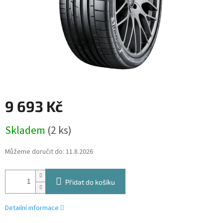
9 693 Kč
Měrná
Skladem
(2 ks)
cena:
Můžeme doručit do:
11.8.2026
Přidat do košíku
Detailní informace