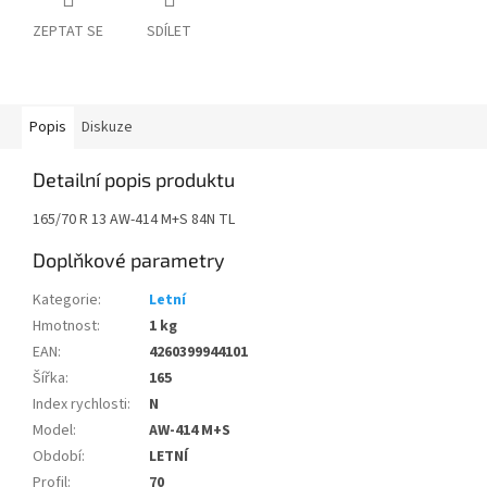
ZEPTAT SE
SDÍLET
Popis
Diskuze
Detailní popis produktu
165/70 R 13 AW-414 M+S 84N TL
Doplňkové parametry
Kategorie
:
Letní
Hmotnost
:
1 kg
EAN
:
4260399944101
Šířka
:
165
Index rychlosti
:
N
Model
:
AW-414 M+S
Období
:
LETNÍ
Profil
:
70