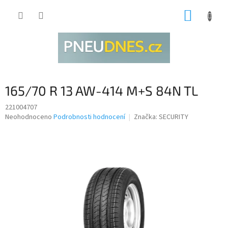
Přejít
NÁKUP
na
obsah
KOŠÍK
165/70 R 13 AW-414 M+S 84N TL
221004707
Průměrné
Neohodnoceno
Podrobnosti hodnocení
Značka:
SECURITY
hodnocení
produktu
je
0,0
z
5
hvězdiček.