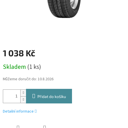
1 038 Kč
Měrná
Skladem
(1 ks)
cena:
Můžeme doručit do:
10.8.2026
Přidat do košíku
Detailní informace