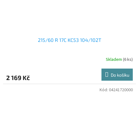
215/60 R 17C KC53 104/102T
Skladem
(6 ks)
Do košíku
2 169 Kč
Kód:
04241720000