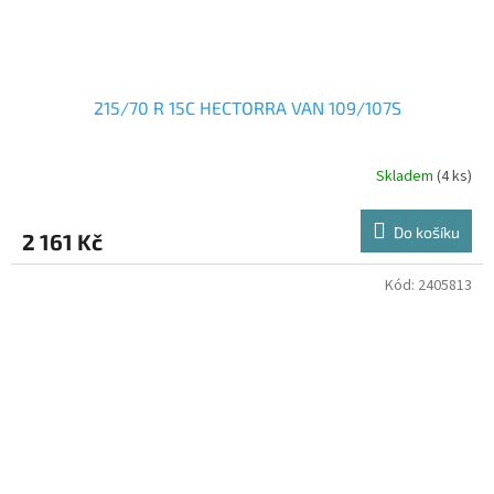
215/70 R 15C HECTORRA VAN 109/107S
Skladem
(4 ks)
Do košíku
2 161 Kč
Kód:
2405813