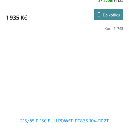
Skladem
(4 ks)
Do košíku
1 935 Kč
Kód:
41795
215/65 R 15C FULLPOWER PT835 104/102T