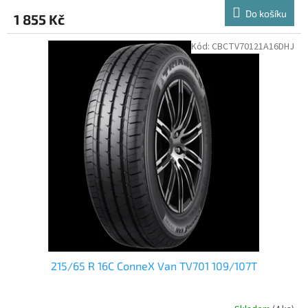
Do košíku
1 855 Kč
Kód:
CBCTV70121A16DHJ
215/65 R 16C ConneX Van TV701 109/107T