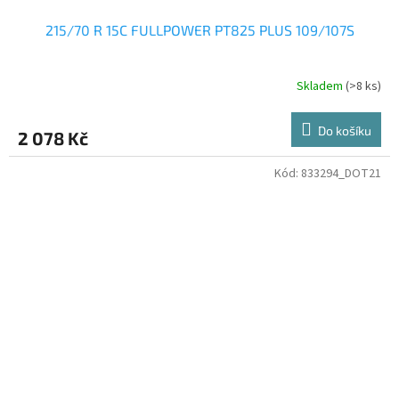
215/70 R 15C FULLPOWER PT825 PLUS 109/107S
Skladem
(>8 ks)
Do košíku
2 078 Kč
Kód:
833294_DOT21