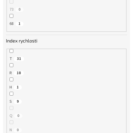
73
0
68
1
Index rychlosti
T
31
R
18
H
1
S
9
Q
0
N
0