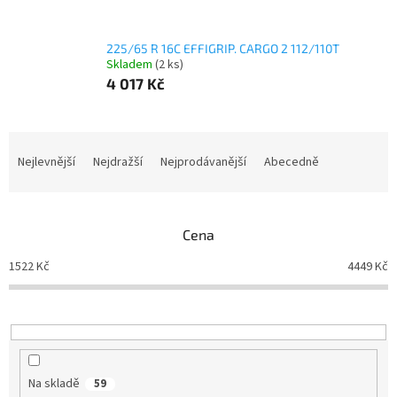
225/65 R 16C EFFIGRIP. CARGO 2 112/110T
Skladem
(2 ks)
4 017 Kč
Ř
a
Nejlevnější
Nejdražší
Nejprodávanější
Abecedně
z
e
n
Cena
í
p
1522
Kč
4449
Kč
r
o
d
u
k
t
Na skladě
59
ů