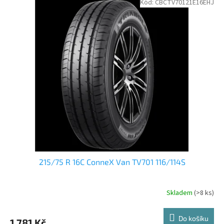
Kód:
CBCTV70121E16EHJ
215/75 R 16C ConneX Van TV701 116/114S
Skladem
(>8 ks)
Do košíku
1 781 Kč