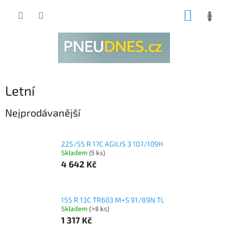
Přejít
NÁKUP
na
obsah
KOŠÍK
Letní
Nejprodávanější
225/55 R 17C AGILIS 3 107/109H
Skladem
(5 ks)
4 642 Kč
155 R 13C TR603 M+S 91/89N TL
Skladem
(>8 ks)
1 317 Kč