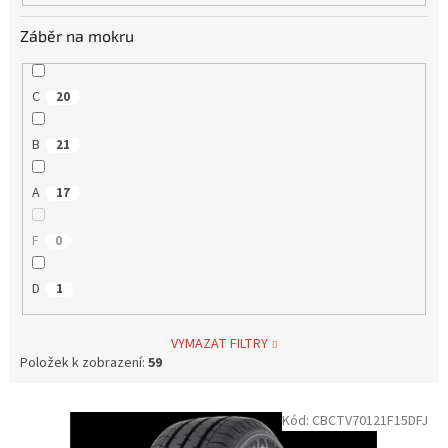
Záběr na mokru
C
20
B
21
A
17
F
0
D
1
VYMAZAT FILTRY
Položek k zobrazení:
59
V
Kód:
CBCTV70121F15DFJ
ý