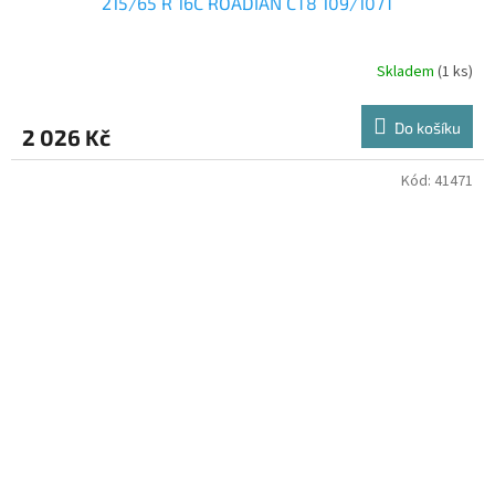
215/65 R 16C ROADIAN CT8 109/107T
Skladem
(1 ks)
Do košíku
2 026 Kč
Kód:
41471